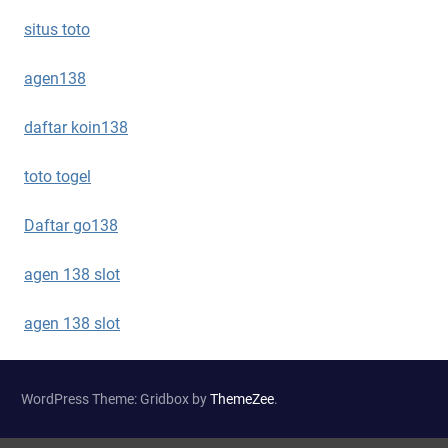
situs toto
agen138
daftar koin138
toto togel
Daftar go138
agen 138 slot
agen 138 slot
WordPress Theme: Gridbox by
ThemeZee
.