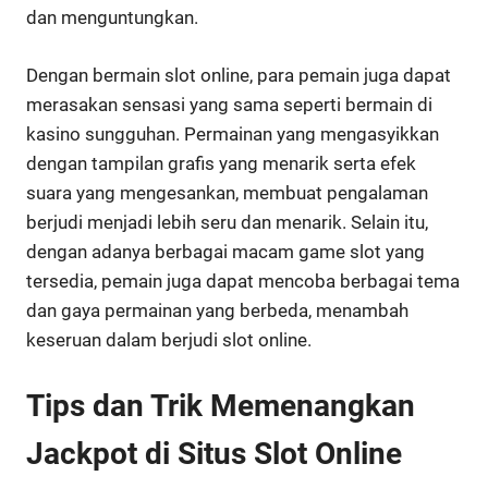
dan menguntungkan.
Dengan bermain slot online, para pemain juga dapat
merasakan sensasi yang sama seperti bermain di
kasino sungguhan. Permainan yang mengasyikkan
dengan tampilan grafis yang menarik serta efek
suara yang mengesankan, membuat pengalaman
berjudi menjadi lebih seru dan menarik. Selain itu,
dengan adanya berbagai macam game slot yang
tersedia, pemain juga dapat mencoba berbagai tema
dan gaya permainan yang berbeda, menambah
keseruan dalam berjudi slot online.
Tips dan Trik Memenangkan
Jackpot di Situs Slot Online