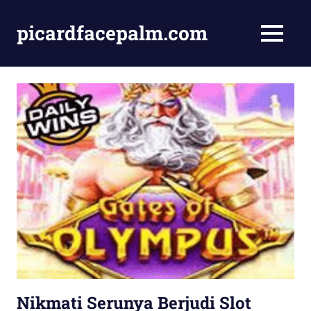
Skip
to
picardfacepalm.com
MENU
content
picardfacepalm.com
Nikmati Serunya Berjudi Slot