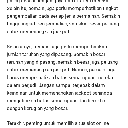
paling sesuai dengan gaya dan strategi mereka.
Selain itu, pemain juga perlu memperhatikan tingkat
pengembalian pada setiap jenis permainan. Semakin
tinggi tingkat pengembalian, semakin besar peluang
untuk memenangkan jackpot.
Selanjutnya, pemain juga perlu memperhatikan
jumlah taruhan yang dipasang. Semakin besar
taruhan yang dipasang, semakin besar juga peluang
untuk memenangkan jackpot. Namun, pemain juga
harus memperhatikan batas kemampuan mereka
dalam berjudi. Jangan sampai terjebak dalam
keinginan untuk memenangkan jackpot sehingga
mengabaikan batas kemampuan dan berakhir
dengan kerugian yang besar.
Terakhir, penting untuk memilih situs slot online