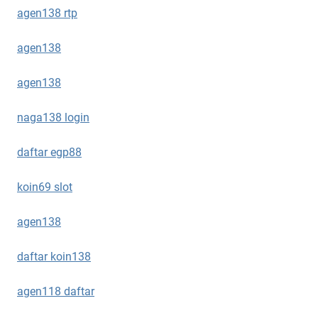
agen138 rtp
agen138
agen138
naga138 login
daftar egp88
koin69 slot
agen138
daftar koin138
agen118 daftar