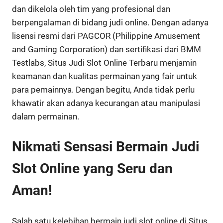
dan dikelola oleh tim yang profesional dan
berpengalaman di bidang judi online. Dengan adanya
lisensi resmi dari PAGCOR (Philippine Amusement
and Gaming Corporation) dan sertifikasi dari BMM
Testlabs, Situs Judi Slot Online Terbaru menjamin
keamanan dan kualitas permainan yang fair untuk
para pemainnya. Dengan begitu, Anda tidak perlu
khawatir akan adanya kecurangan atau manipulasi
dalam permainan.
Nikmati Sensasi Bermain Judi
Slot Online yang Seru dan
Aman!
Salah satu kelebihan bermain judi slot online di Situs