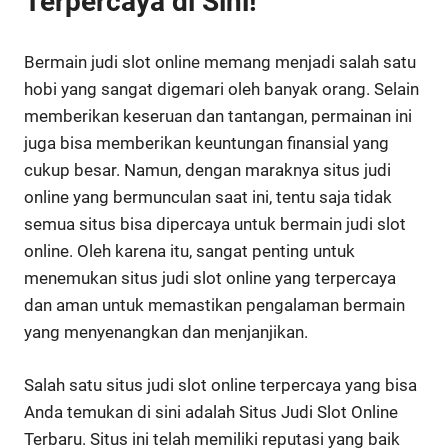
Terpercaya di Sini!
Bermain judi slot online memang menjadi salah satu
hobi yang sangat digemari oleh banyak orang. Selain
memberikan keseruan dan tantangan, permainan ini
juga bisa memberikan keuntungan finansial yang
cukup besar. Namun, dengan maraknya situs judi
online yang bermunculan saat ini, tentu saja tidak
semua situs bisa dipercaya untuk bermain judi slot
online. Oleh karena itu, sangat penting untuk
menemukan situs judi slot online yang terpercaya
dan aman untuk memastikan pengalaman bermain
yang menyenangkan dan menjanjikan.
Salah satu situs judi slot online terpercaya yang bisa
Anda temukan di sini adalah Situs Judi Slot Online
Terbaru. Situs ini telah memiliki reputasi yang baik