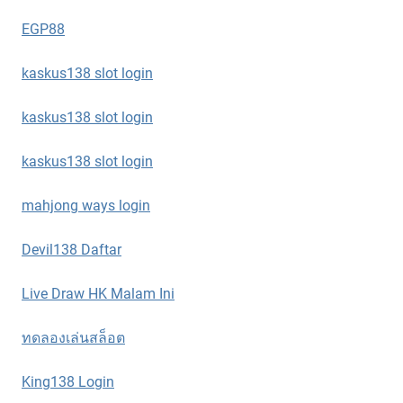
EGP88
kaskus138 slot login
kaskus138 slot login
kaskus138 slot login
mahjong ways login
Devil138 Daftar
Live Draw HK Malam Ini
ทดลองเล่นสล็อต
King138 Login