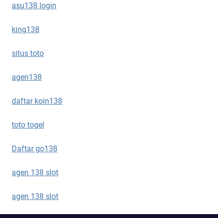
asu138 login
king138
situs toto
agen138
daftar koin138
toto togel
Daftar go138
agen 138 slot
agen 138 slot