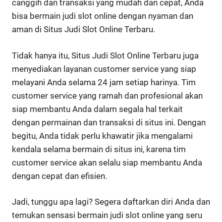
canggih dan transaksi yang mudah dan cepat, Anda
bisa bermain judi slot online dengan nyaman dan
aman di Situs Judi Slot Online Terbaru.
Tidak hanya itu, Situs Judi Slot Online Terbaru juga
menyediakan layanan customer service yang siap
melayani Anda selama 24 jam setiap harinya. Tim
customer service yang ramah dan profesional akan
siap membantu Anda dalam segala hal terkait
dengan permainan dan transaksi di situs ini. Dengan
begitu, Anda tidak perlu khawatir jika mengalami
kendala selama bermain di situs ini, karena tim
customer service akan selalu siap membantu Anda
dengan cepat dan efisien.
Jadi, tunggu apa lagi? Segera daftarkan diri Anda dan
temukan sensasi bermain judi slot online yang seru