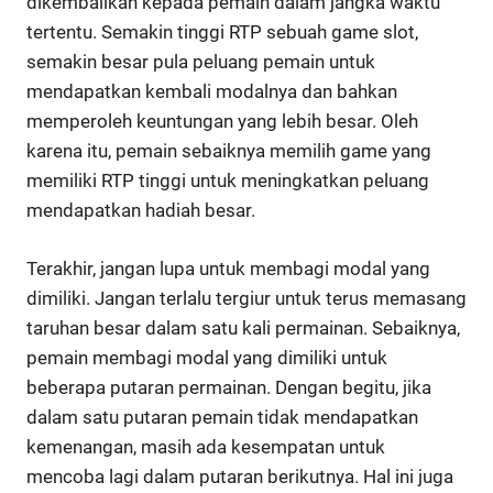
dikembalikan kepada pemain dalam jangka waktu
tertentu. Semakin tinggi RTP sebuah game slot,
semakin besar pula peluang pemain untuk
mendapatkan kembali modalnya dan bahkan
memperoleh keuntungan yang lebih besar. Oleh
karena itu, pemain sebaiknya memilih game yang
memiliki RTP tinggi untuk meningkatkan peluang
mendapatkan hadiah besar.
Terakhir, jangan lupa untuk membagi modal yang
dimiliki. Jangan terlalu tergiur untuk terus memasang
taruhan besar dalam satu kali permainan. Sebaiknya,
pemain membagi modal yang dimiliki untuk
beberapa putaran permainan. Dengan begitu, jika
dalam satu putaran pemain tidak mendapatkan
kemenangan, masih ada kesempatan untuk
mencoba lagi dalam putaran berikutnya. Hal ini juga