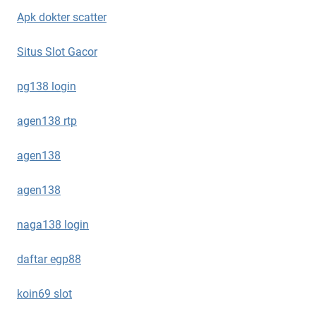
Apk dokter scatter
Situs Slot Gacor
pg138 login
agen138 rtp
agen138
agen138
naga138 login
daftar egp88
koin69 slot