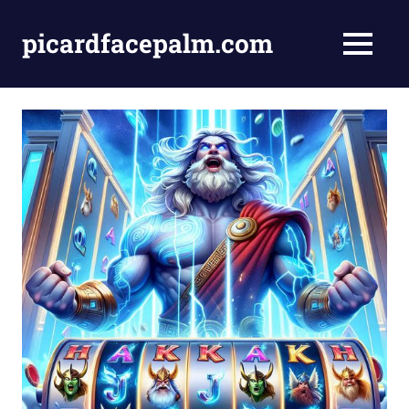
Skip
to
picardfacepalm.com
MENU
content
picardfacepalm.com