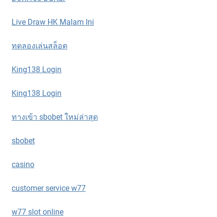
Live Draw HK Malam Ini
ทดลองเล่นสล็อต
King138 Login
King138 Login
ทางเข้า sbobet ใหม่ล่าสุด
sbobet
casino
customer service w77
w77 slot online