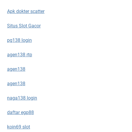
Apk dokter scatter
Situs Slot Gacor
pg138 login
agen138 rtp
agen138
agen138
naga138 login
daftar egp88
koin69 slot