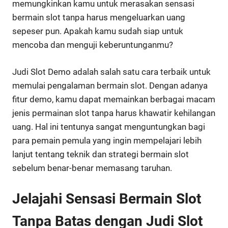
memungkinkan kamu untuk merasakan sensasi
bermain slot tanpa harus mengeluarkan uang
sepeser pun. Apakah kamu sudah siap untuk
mencoba dan menguji keberuntunganmu?
Judi Slot Demo adalah salah satu cara terbaik untuk
memulai pengalaman bermain slot. Dengan adanya
fitur demo, kamu dapat memainkan berbagai macam
jenis permainan slot tanpa harus khawatir kehilangan
uang. Hal ini tentunya sangat menguntungkan bagi
para pemain pemula yang ingin mempelajari lebih
lanjut tentang teknik dan strategi bermain slot
sebelum benar-benar memasang taruhan.
Jelajahi Sensasi Bermain Slot
Tanpa Batas dengan Judi Slot