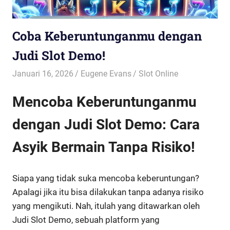
Coba Keberuntunganmu dengan
Judi Slot Demo!
Januari 16, 2026
Eugene Evans
Slot Online
Mencoba Keberuntunganmu
dengan Judi Slot Demo: Cara
Asyik Bermain Tanpa Risiko!
Siapa yang tidak suka mencoba keberuntungan?
Apalagi jika itu bisa dilakukan tanpa adanya risiko
yang mengikuti. Nah, itulah yang ditawarkan oleh
Judi Slot Demo, sebuah platform yang