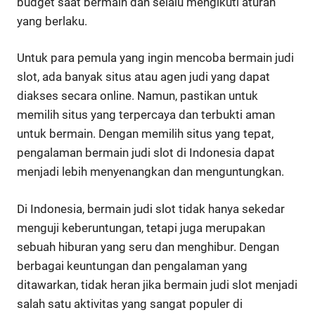
budget saat bermain dan selalu mengikuti aturan
yang berlaku.
Untuk para pemula yang ingin mencoba bermain judi
slot, ada banyak situs atau agen judi yang dapat
diakses secara online. Namun, pastikan untuk
memilih situs yang terpercaya dan terbukti aman
untuk bermain. Dengan memilih situs yang tepat,
pengalaman bermain judi slot di Indonesia dapat
menjadi lebih menyenangkan dan menguntungkan.
Di Indonesia, bermain judi slot tidak hanya sekedar
menguji keberuntungan, tetapi juga merupakan
sebuah hiburan yang seru dan menghibur. Dengan
berbagai keuntungan dan pengalaman yang
ditawarkan, tidak heran jika bermain judi slot menjadi
salah satu aktivitas yang sangat populer di