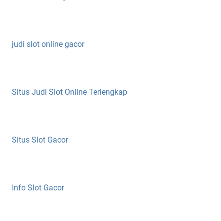
judi slot online gacor
Situs Judi Slot Online Terlengkap
Situs Slot Gacor
Info Slot Gacor