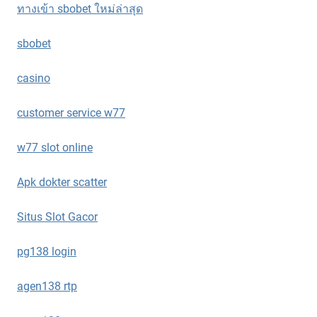
ทางเข้า sbobet ใหม่ล่าสุด
sbobet
casino
customer service w77
w77 slot online
Apk dokter scatter
Situs Slot Gacor
pg138 login
agen138 rtp