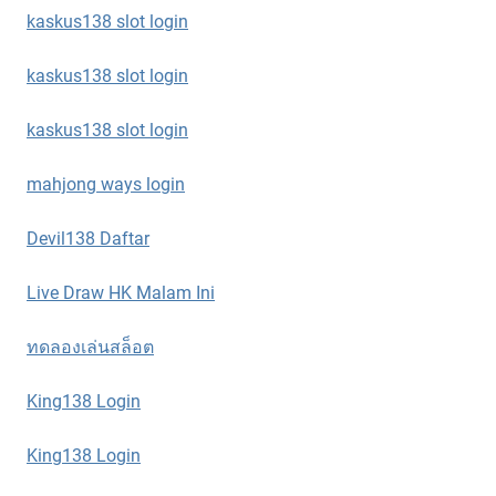
kaskus138 slot login
kaskus138 slot login
kaskus138 slot login
mahjong ways login
Devil138 Daftar
Live Draw HK Malam Ini
ทดลองเล่นสล็อต
King138 Login
King138 Login