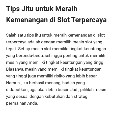
Tips Jitu untuk Meraih
Kemenangan di Slot Terpercaya
Salah satu tips jitu untuk meraih kemenangan di slot
terpercaya adalah dengan memilih mesin slot yang
tepat. Setiap mesin slot memiliki tingkat keuntungan
yang berbeda-beda, sehingga penting untuk memilih
mesin yang memiliki tingkat keuntungan yang tinggi.
Biasanya, mesin yang memiliki tingkat keuntungan
yang tinggi juga memiliki risiko yang lebih besar.
Namun, jika berhasil menang, hadiah yang
didapatkan juga akan lebih besar. Jadi, pilihlah mesin
yang sesuai dengan kebutuhan dan strategi
permainan Anda.