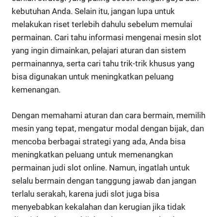
kebutuhan Anda. Selain itu, jangan lupa untuk
melakukan riset terlebih dahulu sebelum memulai
permainan. Cari tahu informasi mengenai mesin slot
yang ingin dimainkan, pelajari aturan dan sistem
permainannya, serta cari tahu trik-trik khusus yang
bisa digunakan untuk meningkatkan peluang
kemenangan.
Dengan memahami aturan dan cara bermain, memilih
mesin yang tepat, mengatur modal dengan bijak, dan
mencoba berbagai strategi yang ada, Anda bisa
meningkatkan peluang untuk memenangkan
permainan judi slot online. Namun, ingatlah untuk
selalu bermain dengan tanggung jawab dan jangan
terlalu serakah, karena judi slot juga bisa
menyebabkan kekalahan dan kerugian jika tidak