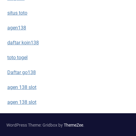
situs toto
agen138
daftar koin138
toto togel
Daftar go138
agen 138 slot
agen 138 slot
WordPress Theme: Gridbox by
ThemeZee
.