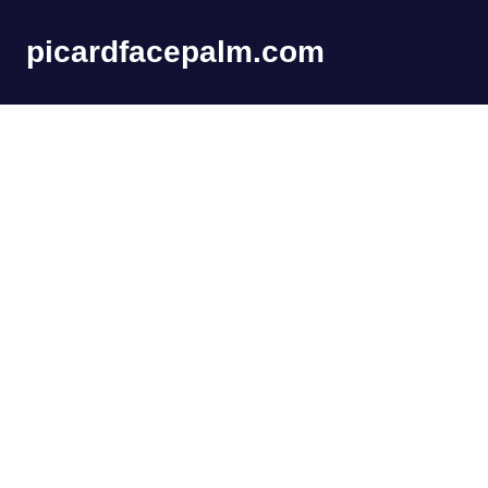
Skip
to
picardfacepalm.com
MENU
content
picardfacepalm.com