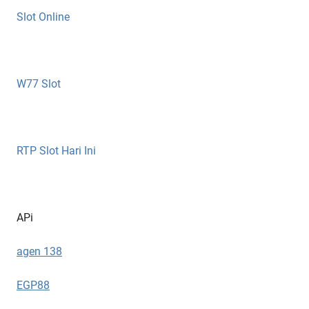
Slot Online
W77 Slot
RTP Slot Hari Ini
APi
agen 138
EGP88