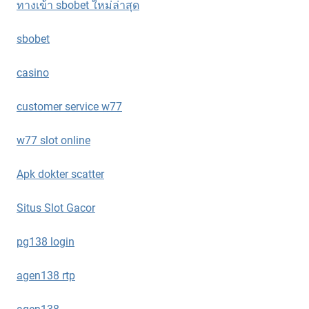
ทางเข้า sbobet ใหม่ล่าสุด
sbobet
casino
customer service w77
w77 slot online
Apk dokter scatter
Situs Slot Gacor
pg138 login
agen138 rtp