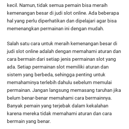
kecil. Namun, tidak semua pemain bisa meraih
kemenangan besar di judi slot online. Ada beberapa
hal yang perlu diperhatikan dan dipelajari agar bisa
memenangkan permainan ini dengan mudah.
Salah satu cara untuk meraih kemenangan besar di
judi slot online adalah dengan memahami aturan dan
cara bermain dari setiap jenis permainan slot yang
ada. Setiap permainan slot memiliki aturan dan
sistem yang berbeda, sehingga penting untuk
memahaminya terlebih dahulu sebelum memulai
permainan. Jangan langsung memasang taruhan jika
belum benar-benar memahami cara bermainnya.
Banyak pemain yang terjebak dalam kekalahan
karena mereka tidak memahami aturan dan cara
bermain yang benar.