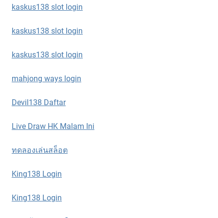
kaskus138 slot login
kaskus138 slot login
kaskus138 slot login
mahjong ways login
Devil138 Daftar
Live Draw HK Malam Ini
ทดลองเล่นสล็อต
King138 Login
King138 Login