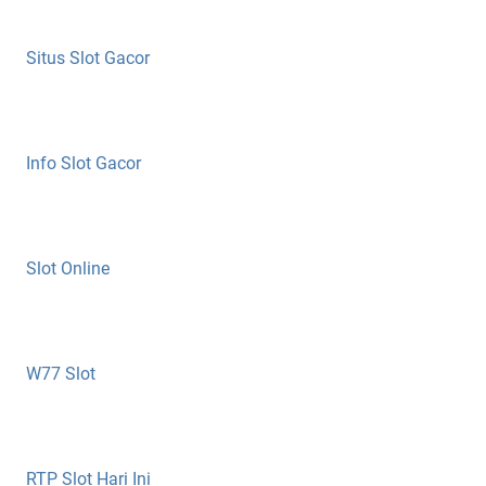
Situs Slot Gacor
Info Slot Gacor
Slot Online
W77 Slot
RTP Slot Hari Ini