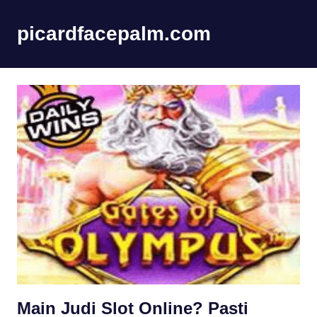
Skip
to
picardfacepalm.com
MENU
content
picardfacepalm.com
Main Judi Slot Online? Pasti