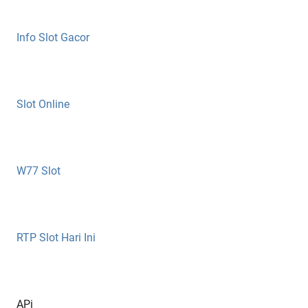
Info Slot Gacor
Slot Online
W77 Slot
RTP Slot Hari Ini
APi