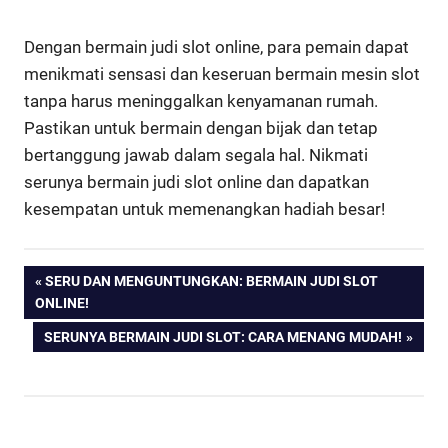
Dengan bermain judi slot online, para pemain dapat
menikmati sensasi dan keseruan bermain mesin slot
tanpa harus meninggalkan kenyamanan rumah.
Pastikan untuk bermain dengan bijak dan tetap
bertanggung jawab dalam segala hal. Nikmati
serunya bermain judi slot online dan dapatkan
kesempatan untuk memenangkan hadiah besar!
Navigasi
PREVIOUS
SERU DAN MENGUNTUNGKAN: BERMAIN JUDI SLOT
POST:
ONLINE!
pos
NEXT
SERUNYA BERMAIN JUDI SLOT: CARA MENANG MUDAH!
POST: