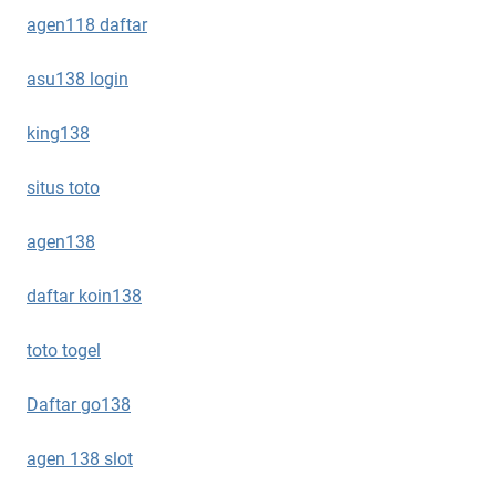
agen118 daftar
asu138 login
king138
situs toto
agen138
daftar koin138
toto togel
Daftar go138
agen 138 slot