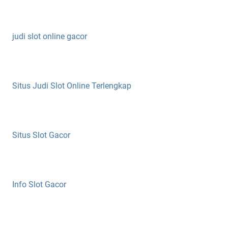
judi slot online gacor
Situs Judi Slot Online Terlengkap
Situs Slot Gacor
Info Slot Gacor