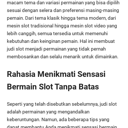
macam tema dan variasi permainan yang bisa dipilih
sesuai dengan selera dan preferensi masing-masing
pemain. Dari tema klasik hingga tema modern, dari
mesin slot tradisional hingga mesin slot video yang
lebih canggih, semua tersedia untuk memenuhi
kebutuhan dan keinginan pemain. Hal ini membuat
judi slot menjadi permainan yang tidak pernah
membosankan dan selalu menarik untuk dimainkan.
Rahasia Menikmati Sensasi
Bermain Slot Tanpa Batas
Seperti yang telah disebutkan sebelumnya, judi slot
adalah permainan yang mengandalkan
keberuntungan. Namun, ada beberapa tips yang
dapat membantu Anda menikmati sensasi bermain