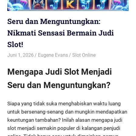
Seru dan Menguntungkan:
Nikmati Sensasi Bermain Judi
Slot!
Juni 1, 2026
Eugene Evans
Slot Online
Mengapa Judi Slot Menjadi
Seru dan Menguntungkan?
Siapa yang tidak suka menghabiskan waktu luang
untuk bersenang-senang dan mungkin mendapatkan
keuntungan tambahan? Inilah alasan mengapa judi
slot menjadi semakin populer di kalangan penjudi