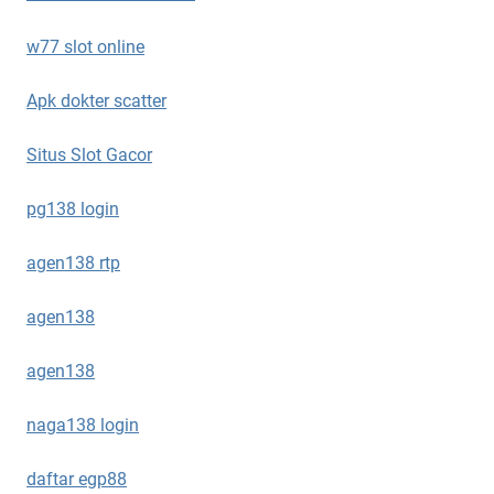
w77 slot online
Apk dokter scatter
Situs Slot Gacor
pg138 login
agen138 rtp
agen138
agen138
naga138 login
daftar egp88