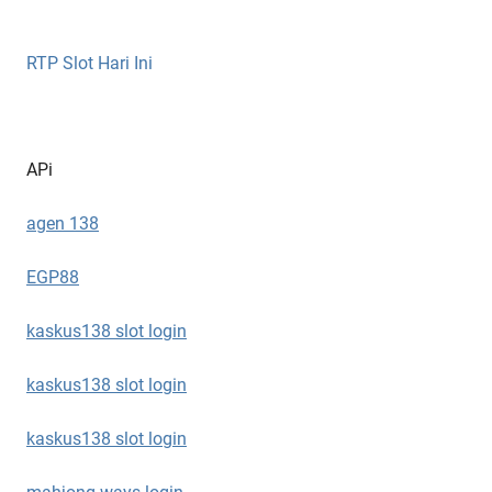
RTP Slot Hari Ini
APi
agen 138
EGP88
kaskus138 slot login
kaskus138 slot login
kaskus138 slot login